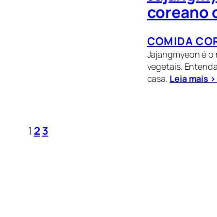
coreano 
COMIDA CO
Jajangmyeon é o 
vegetais. Entenda
casa.
Leia mais >
1
2
3