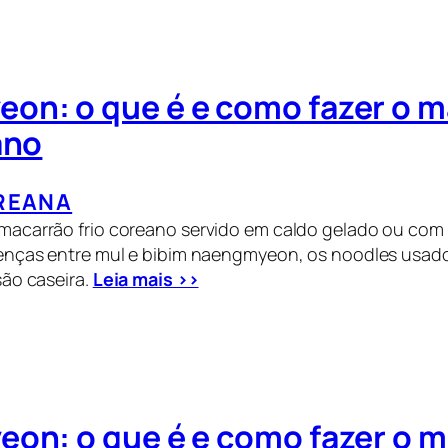
on: o que é e como fazer o 
ano
REANA
acarrão frio coreano servido em caldo gelado ou com 
enças entre mul e bibim naengmyeon, os noodles usad
ão caseira.
Leia mais >>
eon: o que é e como fazer o 