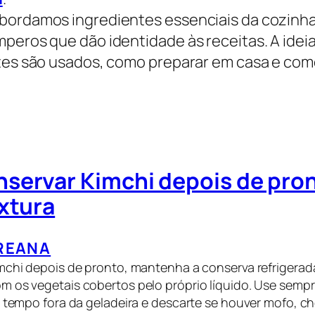
abordamos ingredientes essenciais da cozin
peros que dão identidade às receitas. A idei
entes são usados, como preparar em casa e co
servar Kimchi depois de pro
xtura
REANA
mchi depois de pronto, mantenha a conserva refrigerad
 os vegetais cobertos pelo próprio líquido. Use sempre
o tempo fora da geladeira e descarte se houver mofo, c