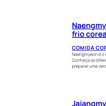
Naengmye
frio core
COMIDA CO
Naengmyeon é o m
Conheça as difer
preparar uma vers
Jajangmy