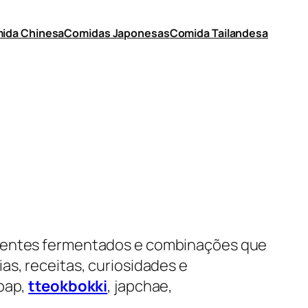
ida Chinesa
Comidas Japonesas
Comida Tailandesa
edientes fermentados e combinações que
as, receitas, curiosidades e
mbap,
tteokbokki
, japchae,