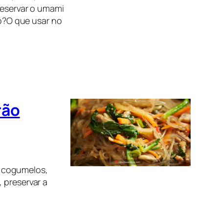
reservar o umami
o?O que usar no
rão
, cogumelos,
 preservar a