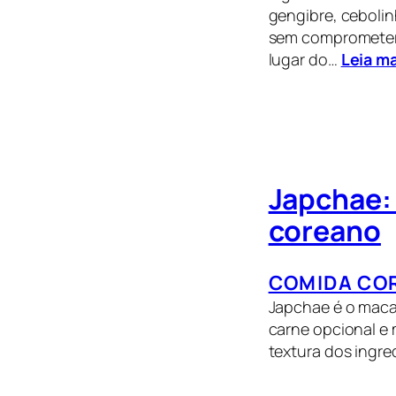
gengibre, cebolin
sem comprometer 
lugar do…
Leia ma
Japchae: 
coreano
COMIDA CO
Japchae é o maca
carne opcional e 
textura dos ingre