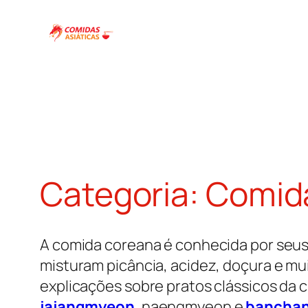
Pular
para
o
conteúdo
Categoria:
Comid
A comida coreana é conhecida por seus
misturam picância, acidez, doçura e mu
explicações sobre pratos clássicos da 
jajangmyeon
, naengmyeon e
bancha