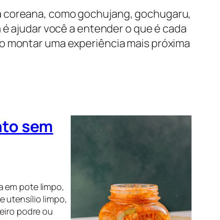
ha coreana, como gochujang, gochugaru,
a é ajudar você a entender o que é cada
mo montar uma experiência mais próxima
nto sem
a em pote limpo,
 utensílio limpo,
heiro podre ou