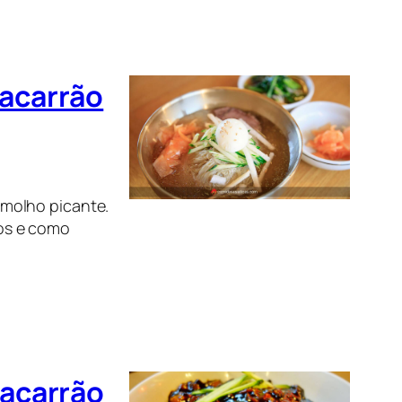
macarrão
molho picante.
os e como
macarrão