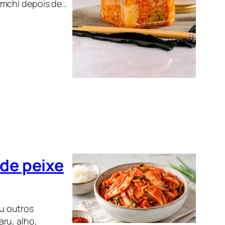
imchi depois de…
de peixe
u outros
ru, alho,