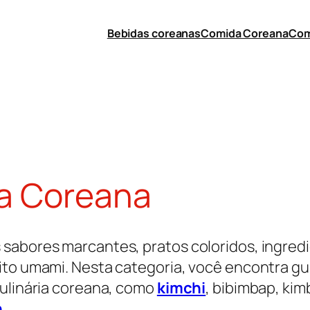
Bebidas coreanas
Comida Coreana
Com
a Coreana
 sabores marcantes, pratos coloridos, ingr
ito umami. Nesta categoria, você encontra gui
culinária coreana, como
kimchi
, bibimbap, ki
n
.