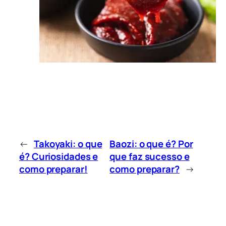
←
Takoyaki: o que
Baozi: o que é? Por
é? Curiosidades e
que faz sucesso e
como preparar!
como preparar?
→