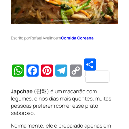
Escrito por
Rafael Avelino
em
Comida Coreana
Share
WhatsApp
Facebook
Pinterest
Telegram
Copy
Japchae
(잡채) é um macarrão com
Link
legumes, e nos dias mais quentes, muitas
pessoas preferem comer esse prato
saboroso.
Normalmente, ele é preparado apenas em