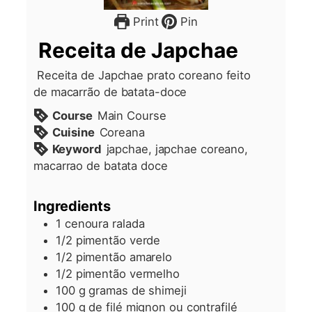
Print
Pin
Receita de Japchae
Receita de Japchae prato coreano feito
de macarrão de batata-doce
Course
Main Course
Cuisine
Coreana
Keyword
japchae, japchae coreano,
macarrao de batata doce
Ingredients
1
cenoura ralada
1/2
pimentão verde
1/2
pimentão amarelo
1/2
pimentão vermelho
100
g
gramas de shimeji
100
g
de filé mignon ou contrafilé