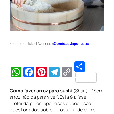
Escrito por
Rafael Avelino
em
Comidas Japonesas
Share
WhatsApp
Facebook
Pinterest
Telegram
Copy
Como fazer arroz para sushi
(Shari) – “Sem
Link
arroz não dá para viver”. Esta é a fase
proferida pelos japoneses quando são
questionados sobre o costume de comer