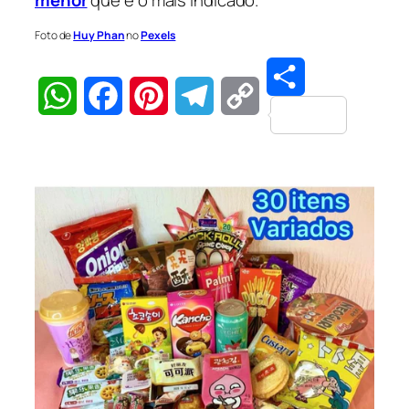
Foto de
Huy Phan
no
Pexels
Share
WhatsApp
Facebook
Pinterest
Telegram
Copy
Link