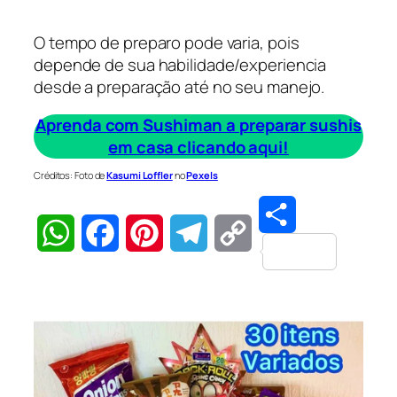
O tempo de preparo pode varia, pois
depende de sua habilidade/experiencia
desde a preparação até no seu manejo.
Aprenda com Sushiman a preparar sushis
em casa clicando aqui!
Créditos: Foto de
Kasumi Loffler
no
Pexels
Share
WhatsApp
Facebook
Pinterest
Telegram
Copy
Link