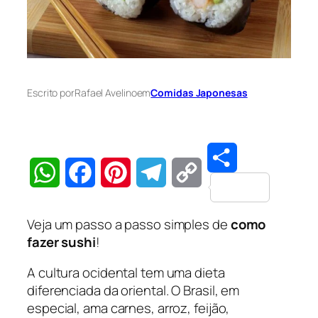
Escrito por
Rafael Avelino
em
Comidas Japonesas
Share
WhatsApp
Facebook
Pinterest
Telegram
Copy
Veja um passo a passo simples de
como
Link
fazer sushi
!
A cultura ocidental tem uma dieta
diferenciada da oriental. O Brasil, em
especial, ama carnes, arroz, feijão,