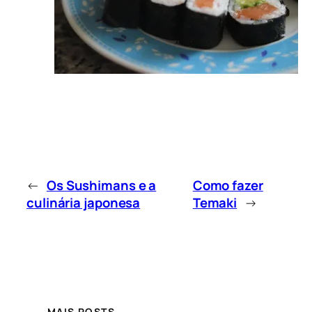
←
Os Sushimans e a
Como fazer
culinária japonesa
Temaki
→
MAIS POSTS