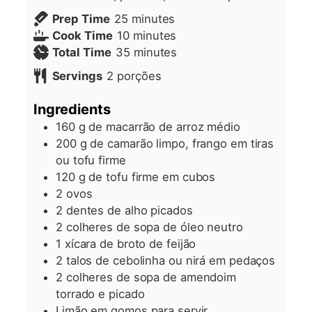
minutes
Prep Time
25
minutes
minutes
Cook Time
10
minutes
minutes
Total Time
35
minutes
Servings
2
porções
Ingredients
160
g
de macarrão de arroz médio
200
g
de camarão limpo, frango em tiras
ou tofu firme
120
g
de tofu firme em cubos
2
ovos
2
dentes de alho picados
2
colheres
de sopa de óleo neutro
1
xícara
de broto de feijão
2
talos
de cebolinha ou nirá em pedaços
2
colheres de sopa de amendoim
torrado e picado
Limão em gomos para servir