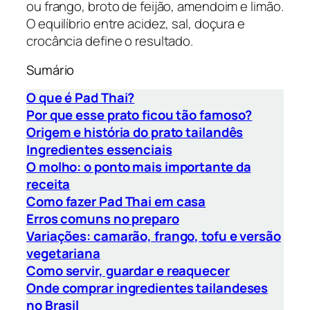
ou frango, broto de feijão, amendoim e limão.
O equilíbrio entre acidez, sal, doçura e
crocância define o resultado.
Sumário
O que é Pad Thai?
Por que esse prato ficou tão famoso?
Origem e história do prato tailandês
Ingredientes essenciais
O molho: o ponto mais importante da
receita
Como fazer Pad Thai em casa
Erros comuns no preparo
Variações: camarão, frango, tofu e versão
vegetariana
Como servir, guardar e reaquecer
Onde comprar ingredientes tailandeses
no Brasil