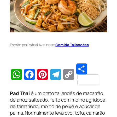
Escrito por
Rafael Avelino
em
Comida Tailandesa
Share
WhatsApp
Facebook
Pinterest
Telegram
Copy
Pad Thai
é um prato tailandês de macarrão
Link
de arroz salteado, feito com molho agridoce
de tamarindo, molho de peixe e açúcar de
palma. Normalmente leva ovo, tofu, camarão