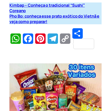
Kimbap – Conheça o tradicional “Sushi”
Coreano
Pho Bo: conheça esse prato exótico do Vietnã e
veja como preparar!
Share
WhatsApp
Facebook
Pinterest
Telegram
Copy
Link