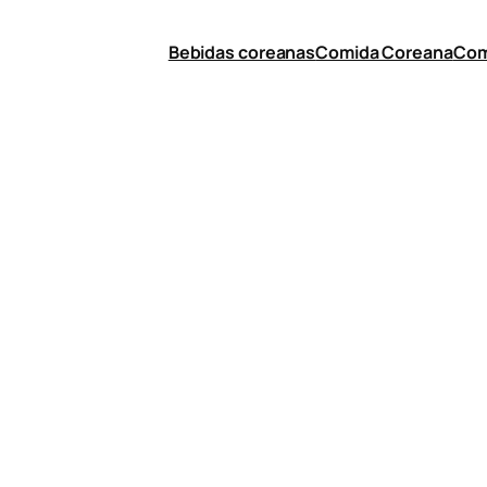
Bebidas coreanas
Comida Coreana
Com