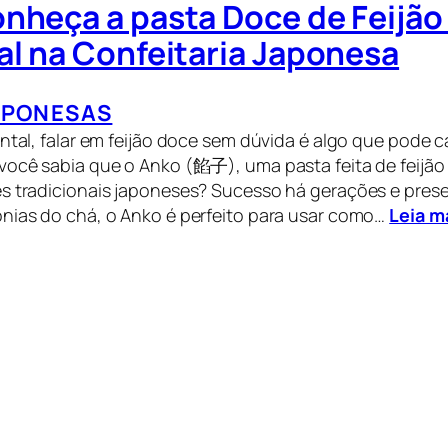
nheça a pasta Doce de Feijão
al na Confeitaria Japonesa
APONESAS
ental, falar em feijão doce sem dúvida é algo que pode c
você sabia que o Anko (餡子), uma pasta feita de feijão
es tradicionais japoneses? Sucesso há gerações e pres
nias do chá, o Anko é perfeito para usar como…
Leia m