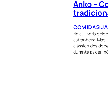
Anko – Co
tradicion
COMIDAS J
Na culinária ocid
estranheza. Mas, 
clássico dos doc
durante as cerimô