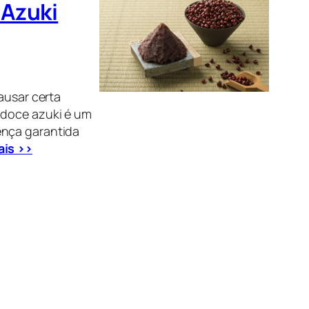
 Azuki
ausar certa
 doce azuki é um
ença garantida
ais >>