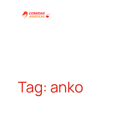
Pular
para
o
conteúdo
Tag:
anko