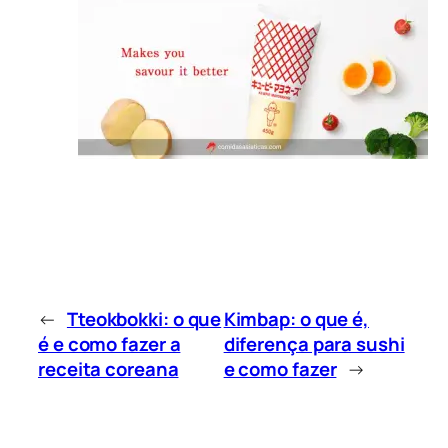
←
Tteokbokki: o que
Kimbap: o que é,
é e como fazer a
diferença para sushi
receita coreana
e como fazer
→